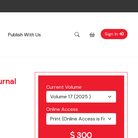
Sign In
Publish With Us
urnal
Current Volume
Online Access
300