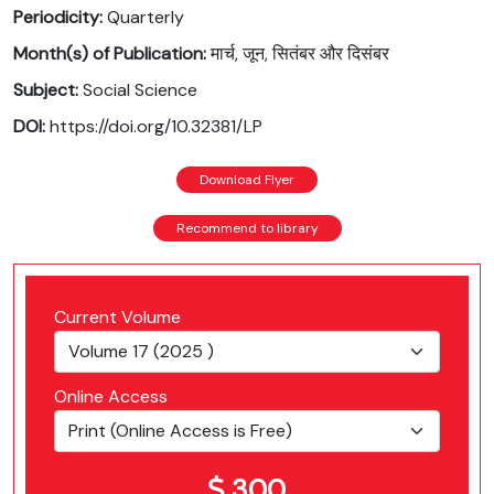
Periodicity:
Quarterly
Month(s) of Publication:
मार्च, जून, सितंबर और दिसंबर
Subject:
Social Science
DOI:
https://doi.org/10.32381/LP
Download Flyer
Recommend to library
Current Volume
Online Access
300