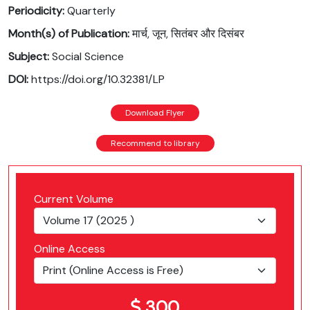
Periodicity:
Quarterly
Month(s) of Publication:
मार्च, जून, सितंबर और दिसंबर
Subject:
Social Science
DOI:
https://doi.org/10.32381/LP
Download Flyer
Recommend to library
Current Volume
Online Access
300