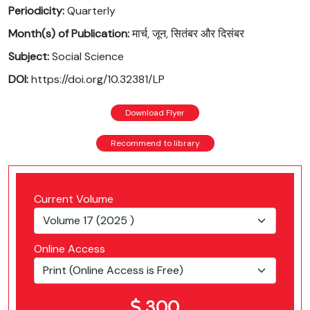
Periodicity:
Quarterly
Month(s) of Publication:
मार्च, जून, सितंबर और दिसंबर
Subject:
Social Science
DOI:
https://doi.org/10.32381/LP
Download Flyer
Recommend to library
Current Volume
Online Access
300