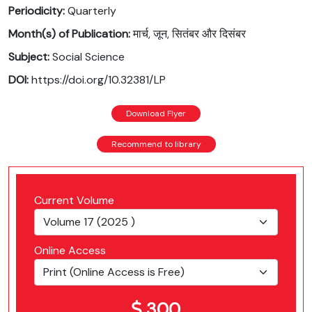
Periodicity:
Quarterly
Month(s) of Publication:
मार्च, जून, सितंबर और दिसंबर
Subject:
Social Science
DOI:
https://doi.org/10.32381/LP
Download Flyer
Recommend to library
Current Volume
Online Access
300