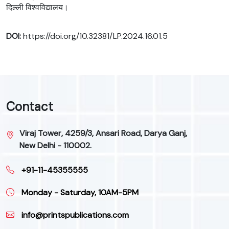
दिल्ली विश्वविद्यालय।
DOI:
https://doi.org/10.32381/LP.2024.16.01.5
Contact
Viraj Tower, 4259/3, Ansari Road, Darya Ganj,
New Delhi - 110002.
+91-11-45355555
Monday - Saturday, 10AM-5PM
info@printspublications.com