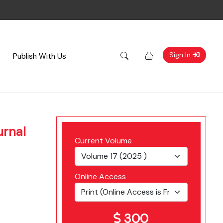
Sign In
Publish With Us
urnal
Current Volume
Online Access
300