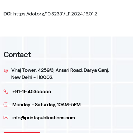
DOI:
https://doi.org/10.32381/LP.2024.16.01.2
Contact
Viraj Tower, 4259/3, Ansari Road, Darya Ganj,
New Delhi - 110002.
+91-11-45355555
Monday - Saturday, 10AM-5PM
info@printspublications.com