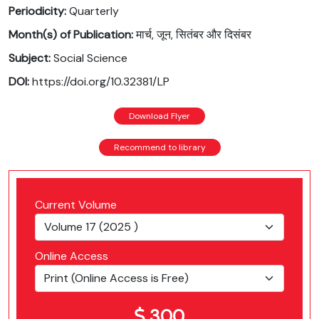
Periodicity:
Quarterly
Month(s) of Publication:
मार्च, जून, सितंबर और दिसंबर
Subject:
Social Science
DOI:
https://doi.org/10.32381/LP
Download Flyer
Recommend to library
Current Volume
Online Access
300