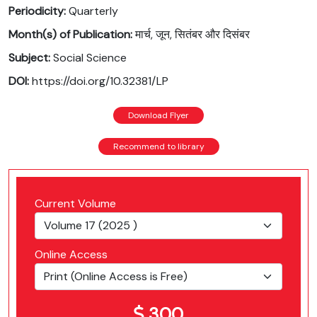
Periodicity:
Quarterly
Month(s) of Publication:
मार्च, जून, सितंबर और दिसंबर
Subject:
Social Science
DOI:
https://doi.org/10.32381/LP
Download Flyer
Recommend to library
Current Volume
Online Access
300