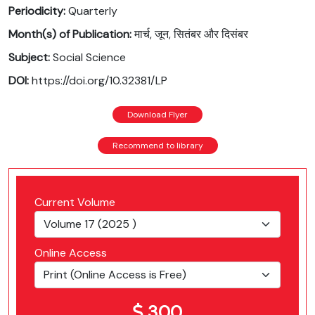
Periodicity:
Quarterly
Month(s) of Publication:
मार्च, जून, सितंबर और दिसंबर
Subject:
Social Science
DOI:
https://doi.org/10.32381/LP
Download Flyer
Recommend to library
Current Volume
Online Access
300