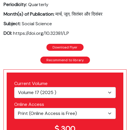
Periodicity:
Quarterly
Month(s) of Publication:
मार्च, जून, सितंबर और दिसंबर
Subject:
Social Science
DOI:
https://doi.org/10.32381/LP
Download Flyer
Recommend to library
Current Volume
Online Access
300